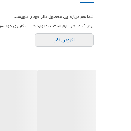
منبع تغذیه
شما هم درباره این محصول نظر خود را بنویسید.
مشخصات سه نظام
برای ثبت نظر، لازم است ابتدا وارد حساب کاربری خود شو
سرعت حرکت آزاد
افزودن نظر
حداکثر قطر سوراخکاری در مصالح
حداکثر قطر سوراخکاری در فلز
حداکثر قطر سوراخکاری در چوب
توضیحات باتری
اقلام همراه کالا
ابعاد