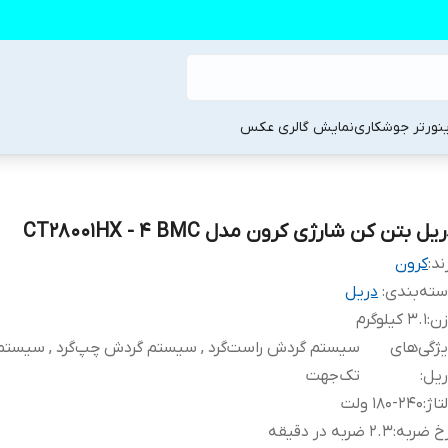
ینورتر جوشکاری
نمایش گالری عکس
یل بتن کن شارژی کرون مدل CT28001HX - 4 BMC
ند:
کرون
ته‌بندی
:
دریل
زن
:
3.1 کیلوگرم
ژگی‌های
سیستم گردش راست‌گرد , سیستم گردش چپ‌گرد , سیست
ریل
:
تک‌جهت
تاژ
:
180-240 ولت
خ ضربه
:
2.3 ضربه در دقیقه