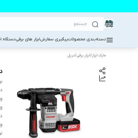
دسته‌بندی محصولات
پیگیری سفارش
ابزار های برقی
دستگاه ا
مارک ابزار
/
ابزار برقی
/
دریل
در
بر
دس
و
وی
د
ول
نر