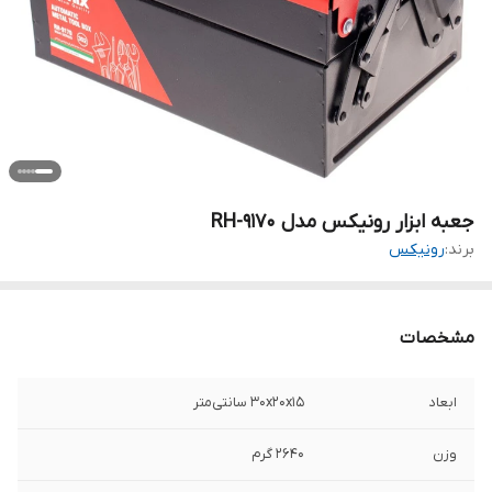
جعبه ابزار رونیکس مدل RH-9170
برند:
رونیکس
مشخصات
ابعاد
30x20x15 سانتی‌متر
وزن
2640 گرم