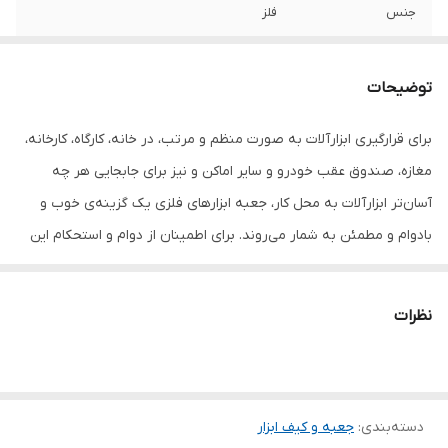
جنس
فلز
کاربرد کیف ابزار
جعبه ابزار
توضیحات
حجم داخلی
9
برای قرارگیری ابزارآلات به صورت منظم و مرتب، در خانه، کارگاه، کارخانه،
سایر توضیحات:
طول دسته : 11.5 سانتیمتر تعداد محفظه : 3
مغازه، صندوق عقب خودرو و سایر اماکن و نیز برای جابجایی هر چه
عدد/ یک محفظه بزرگ، دو محفظه کوچک
آسان‌تر ابزارآلات به محل کار، جعبه ابزارهای فلزی یک گزینه‌ی خوب و
رنگ
مشکی
بادوام و مطمئن به شمار می‌روند. برای اطمینان از دوام و استحکام این
جعبه ابزار، تمام بدنه‌ی آن از ورقه‌های فولادی مرغوب زنگ‌نزن ساخته
شده و به وسیله‌ی پین‌های مقاوم و محکم به صورت ایستا و مقاوم، به
نظرات
یکدیگر متصل شده است. یک لایه رنگ کوره ای الکترواستاتیک بر روی
تمامی بدنه زده شده است تا هم بر دوام و زیبایی آن اضافه کند و هم
به سطح آن خاصیت ضد خش و خراش و زنگ زدگی بدهد. از این جعبه
دسته‌بندی
:
جعبه و کیف ابزار
ابزار سایز 30 سانت، که دارای سه محفظه در دو اندازه‌ی مختلف است،