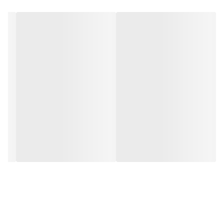
سبک و ارگونومیک به وزن خالص 8.5 کیلوگرم و وزن ناخالص 9.5
کیلوگرم؛ مجهز به دسته‌ی ارگونومیک آلومینیومی با روکش لاستیکی به
منظور سهولت کاربری؛ دارای لوله به قطر 26 میلی‌متر که انتقال قدرت از
بدنه به تیغه‌ها را بر عهده دارد. هم‌چنین، استفاده از سیستم ضد لرزش
در دستگاه موجب سهولت کاربرد و کاهش خستگی دست کاربر می‌شود.