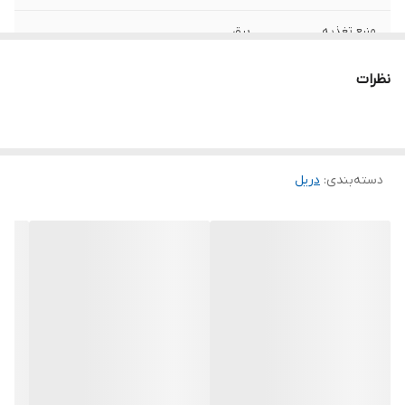
منبع تغذیه
برق
مشخصات سه نظام
سه نظام 10 اوتومات
نظرات
سرعت حرکت آزاد
2500
ابعاد
50*30*12 سانتی‌متر
دسته‌بندی
:
دریل