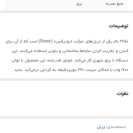
منبع تغذیه
برق
مشخصات سه نظام
پنج شیار SDS Max
توضیحات
سرعت حرکت آزاد
0-320
2750 نام یکی از دریل‌های شرکت «رونیکس» (Ronix) است که از آن برای
توان
1700 وات
کندن و تخریب کردن سازه‌ها ساختمانی و بتونی استفاده می‌کنند. این
اقلام همراه کالا
دسته , کیف , دفترچه‌ی راهنما
دستگاه با برق شهری کار می‌کند. موتور قدرتمند این محصول با توان
1700 وات با حداکثر سرعت 320 دوربردقیقه به گردش درمی‌آید. شاید
ابعاد
30x20x10 سانتی‌متر
ازنظر شما این سرعت کم باشد؛ اما به‌طورکلی سرعت گردش این نوع
دریل‌ها چندان بالا نیست و در عوض قدرت ضربه‌ای آن‌ها قابل‌توجه
نظرات
است. به کمک این محصول تنها می‌توانید برای سوراخ کردن یا تخریب
انواع سازه‌های ساختمانی اقدام کنید. مانند بسیاری از دریل‌های بتن کن،
سه‌نظام این مدل هم از نوع خودکار شیار‌دار (پنج شیار) است. دریل‌ها در
دسته‌بندی
:
دریل
گونه‌های مختلفی چون معمولی، چکشی، چکشی تخریبی، همزن و ...