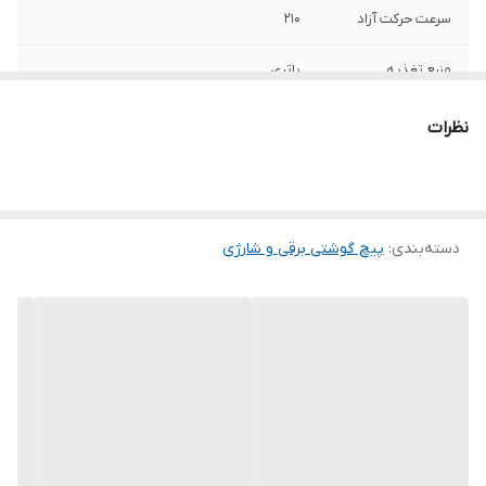
سرعت حرکت آزاد
210
منبع تغذیه
باتری
ولتاژ پیچ گوشتی
3.6 ولت
نظرات
ویژگی‌های پیچ
نشانگر شارژ باتری
گوشتی برقی و
شارژی
دسته‌بندی
:
پیچ گوشتی برقی و شارژی
اقلام همراه
40عدد انواع سر پیچگوشتی ،بکس و متعلقات
مربوطه شارژر
ابعاد
250x100x200 میلی‌متر