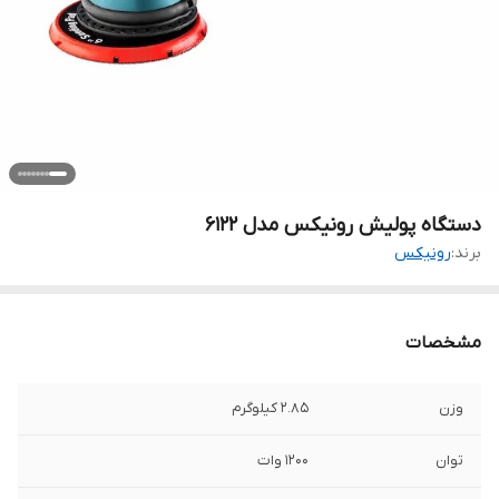
دستگاه پولیش رونیکس مدل 6122
برند:
رونیکس
مشخصات
وزن
2.85 کیلوگرم
توان
1200 وات