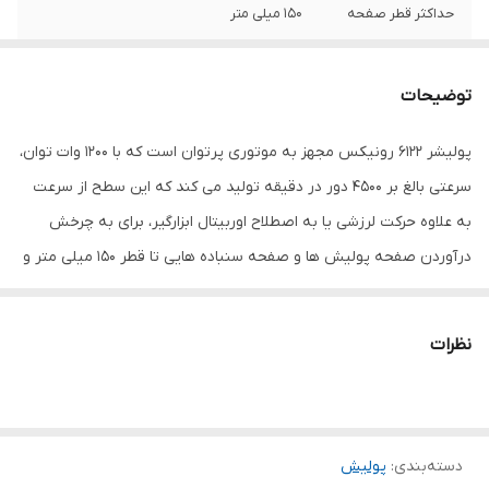
حداکثر قطر صفحه
150 میلی متر
سرعت حرکت آزاد
4500-1600 دور در دقیقه
توضیحات
قطر صفحه
150 میلی‌متر
پولیشر 6122 رونیکس مجهز به موتوری پرتوان است که با 1200 وات توان،
ویژگی‌های پولیش
پولیش سمباده
سرعتی بالغ بر 4500 دور در دقیقه تولید می‌ کند که این سطح از سرعت
اقلام همراه
آچار آلن یک عدد ذغال یک جفت صفحه
به علاوه حرکت لرزشی یا به اصطلاح اوربیتال ابزارگیر، برای به چرخش
پولیش یک عدد دسته جانبی یک عدد فوم گرد
درآوردن صفحه پولیش‌ ها و صفحه سنباده ‌هایی تا قطر 150 میلی ‌متر و
1 عدد کتابچه راهنمای کاربر
سنباده زدن و پولیش‌ کاری گستره وسیعی از سطوح مناسب است. به
ابعاد
45x14x12 سانتی‌متر
علاوه سرعت این دستگاه پولیش در 6 حالت متغیر از 1600 تا 4500 دور در
نظرات
دقیقه قابل تنظیم است این ویژگی به کاربر امکان می‌ دهد تا به سادگی
سرعت دستگاه را متناسب با سطح کار تنظیم کرده و از ورود آسیب به
دستگاه و سطح کار خود جلوگیری کند.این محصول علاوه بر موتوری
دسته‌بندی
:
پولیش
توانمند مجهز به گیربکس صنعتی و بلبرینگ ‌های ضد گرد و غبار NSK