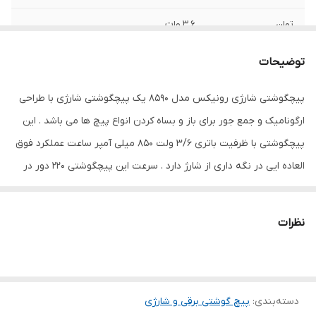
توان
3.6 وات
سرعت حرکت آزاد
220
توضیحات
ظرفیت نگهداری
850
پیچگوشتی شارژی رونیکس مدل 8590 یک پیچگوشتی شارژی با طراحی
شارژ
ارگونامیک و جمع جور برای باز و بساه کردن انواع پیچ ها می باشد . این
منبع تغذیه
باتری
پیچگوشتی با ظرفیت باتری 3/6 ولت 850 میلی آمپر ساعت عملکرد فوق
العاده ایی در نگه داری از شارژ دارد . سرعت این پیچگوشتی 220 دور در
ولتاژ پیچ گوشتی
3.6 ولت
دقیقه و حداکثر گشتاور 1 نیوتن بر متر است .اندازه ابزار گیر این
ابعاد
14x3x3 میلی‌متر
پیگوشتی 1/4 اینچ است . این پیگوشتی دارای سری آهنربایی بسیار قوی
نظرات
می باشد . به همراه این پیچگوشتی 9 عدد سری کاربردی و شارژر و سیم
شارژ ارائه می شود .
دسته‌بندی
:
پیچ گوشتی برقی و شارژی