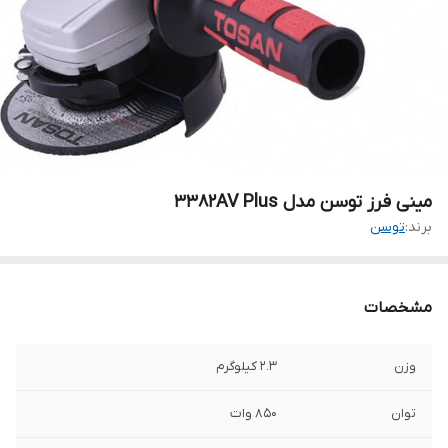
مینی فرز توسن مدل 3382AV Plus
برند:
توسن
مشخصات
وزن
2.3 کیلوگرم
توان
850 وات