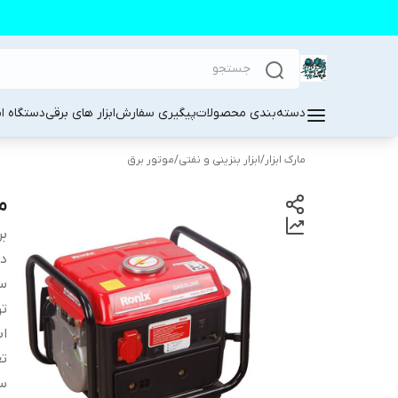
دسته‌بندی محصولات
پیگیری سفارش
ابزار های برقی
دستگاه ا
مارک ابزار
/
ابزار بنزینی و نفتی
/
موتور برق
مو
بر
دس
سا
ت
اب
تع
سا