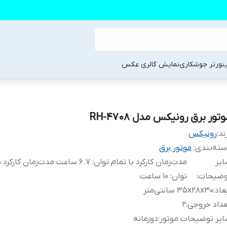
ینورتر جوشکاری
نمایش گالری عکس
تور برق رونیکس مدل RH-4708
ند:
رونیکس
ته‌بندی
:
موتور برق
یر
مدت‌زمان کارکرد با تمام توان: 6.7 ساعت مدت‌زمان
وضیحات
:
توان: 10 ساعت
عاد
:
35x28x30 سانتی‌متر
داد خروجی
:
2
یر توضیحات موتور
:
دوزمانه