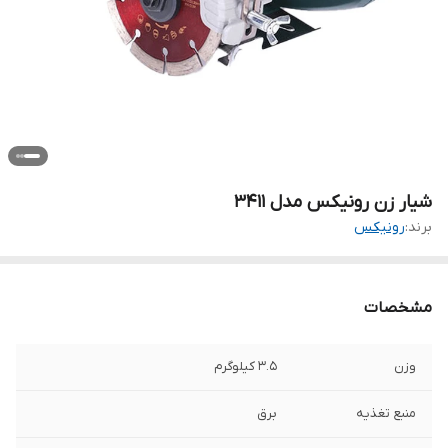
شیار زن رونیکس مدل 3411
برند:
رونیکس
مشخصات
وزن
3.5 کیلوگرم
منبع تغذیه
برق