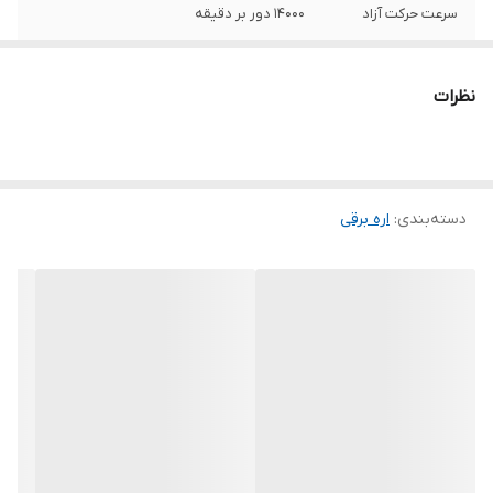
سرعت حرکت آزاد
14000 دور بر دقیقه
توان
1500 وات
نظرات
ابعاد
19x21x21 سانتی‌متر
دسته‌بندی
:
اره برقی