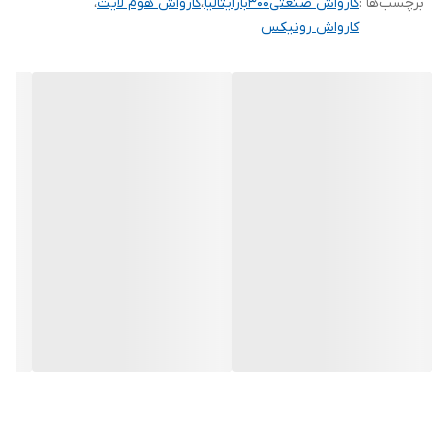
برچسب‌ها :
کارواش صنعتی۳۰۰بارایتالیا
،
کارواش هوم لایت
،
و اتومبیل انتخاب مناسبیست.
کارواش رونیکس