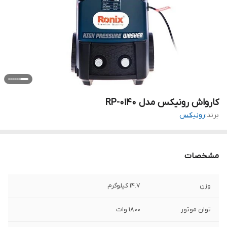
کارواش رونیکس مدل RP-0140
برند:
رونیکس
مشخصات
وزن
14.7 کیلوگرم
توان موتور
1800 وات