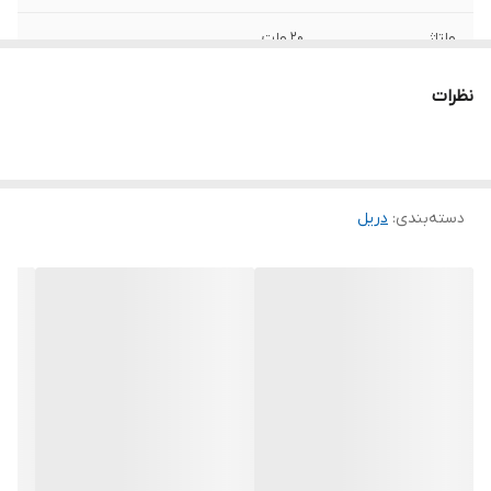
ولتاژ
20 ولت
منبع تغذیه
باتری
نظرات
مشخصات سه نظام
اتوماتیک
سرعت حرکت آزاد
1500 - 0 / 400 - 0 دور بر دقیقه
دسته‌بندی
:
دریل
ابعاد
35x20x30 سانتی‌متر