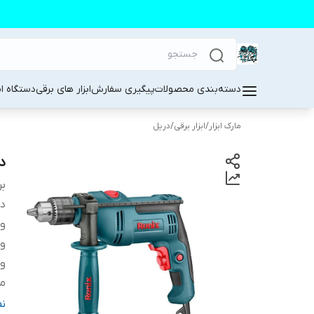
دسته‌بندی محصولات
پیگیری سفارش
ابزار های برقی
دستگاه ا
مارک ابزار
/
ابزار برقی
/
دریل
د
بر
دس
و
وی
ول
من
م
ن