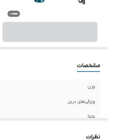
سر
حد
حد
حد
تو
اق
اب
مشخصات
وزن
ویژگی‌های دریل
ولتاژ
منبع تغذیه
نظرات