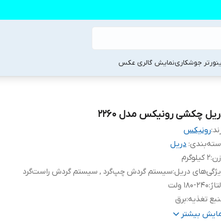
ینورتر جوشکاری
نمایش گالری عکس
ریل چکشی رونیکس مدل 2260
ند:
رونیکس
ته‌بندی
:
دریل
زن
:
2 کیلوگرم
ژگی‌های دریل
:
سیستم گردش چپ‌گرد , سیستم گردش راست‌گرد
تاژ
:
180-240 ولت
بع تغذیه
:
برق
شخصات سه نظام
:
13 آچاری
مایش بیشتر