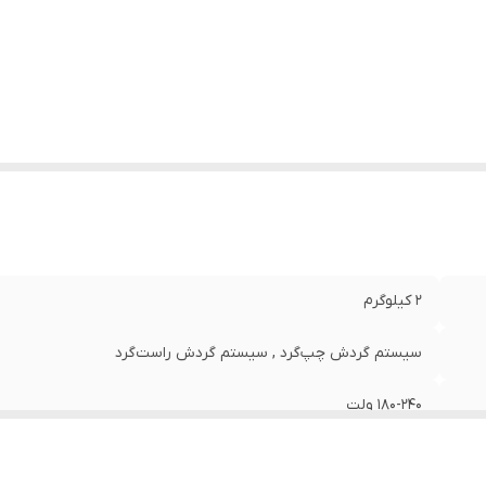
عت حرکت آزاد
:
0-3000
اکثر قطر سوراخکاری در مصالح
:
13 میلی‌متر
اکثر قطر سوراخکاری در فلز
:
13 میلی‌متر
اکثر قطر سوراخکاری در چوب
:
25 میلی‌متر
ان
:
750 وات
لام همراه کالا
:
دسته , آچار , دفترچه‌ی راهنما , خط کش
عاد
:
30x26x7 سانتی‌متر
2 کیلوگرم
سیستم گردش چپ‌گرد , سیستم گردش راست‌گرد
180-240 ولت
برق