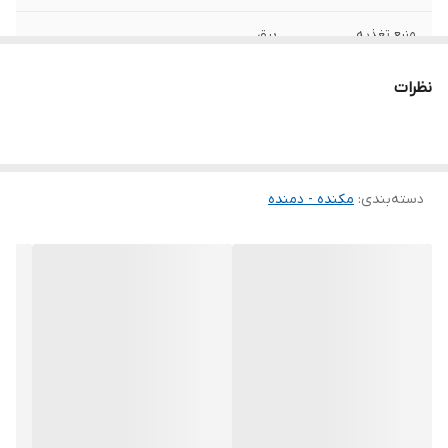
منبع تغذیه
برق
قدرت موتور
680 اسب بخار
نظرات
سرعت حرکت آزاد
16000
اقلام همراه
-خرطومی - کیسه جمع آوری ذرات – 1 جفت زغال
دسته‌بندی
:
مکنده - دمنده
حجم هوای خروجی
4.1 متر مکعب در دقیقه
ابعاد
46x18x18 سانتی‌متر