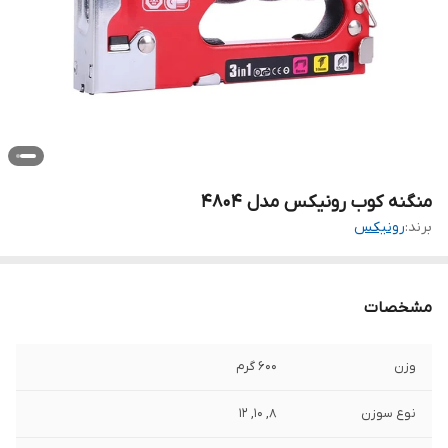
منگنه کوب رونیکس مدل 4804
برند:
رونیکس
مشخصات
وزن
600 گرم
نوع سوزن
8, 10, 12