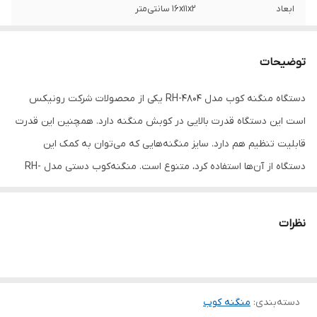
ابعاد
16x11x2 سانتی‌متر
توضیحات
دستگاه منگنه کوب مدل RH-4804 یکی از محصولات شرکت رونیکس
است این دستگاه قدرت بالایی در کوبش منگنه دارد. همچنین این قدرت
قابلیت تنظیم هم دارد. سایز منگنه‌هایی که می‌توان به کمک این
دستگاه از آن‌ها استفاده کرد، متنوع است. منگنه‌کوب دستی مدل RH-
4804 را شرکت رونیکس به بازار عرضه کرده است. این شرکت چند سالی
است که در کشورمان درزمینه‌‌ی تولید گونه‌های مختلف ابزار دستی و
نظرات
برقی فعالیت می‌کند. منگنه کوب RH-4804 سوزن منگنه را با فشار فنر
به محل موردنظر وارد کرده و یا در اصطلاح می‌کوبد. فشار این کوبش،
توسط پیچی که روی دستگاه قرارگرفته، تنظیم می‌شود. برای استفاده از
دسته‌بندی
:
منگنه کوب
این محصول، باید از سوزن منگنه‌ی سایز 8، 10 یا 12 استفاده کنید. منگنه