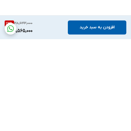
38,633,000
23
%
افزودن به سبد خرید
29,565,000
برگشت به بالا