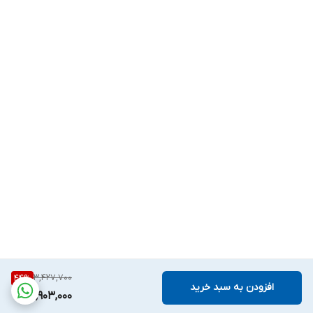
3,427,700
44
%
افزودن به سبد خرید
1,903,000