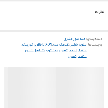
نظرات
دسته‌بندی
:
مته سوراخکاری
برچسب‌ها :
قلاویز نارکس
،
کلاهک مته
،
DIXON
،
قلاویز گورینگ
،
مته کبالت دیکسون
،
مته گورینگ اصل آلمان
،
مته دیکسون