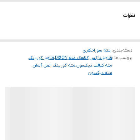
نظرات
دسته‌بندی
:
مته سوراخکاری
برچسب‌ها :
قلاویز نارکس
،
کلاهک مته
،
DIXON
،
قلاویز گورینگ
،
مته کبالت دیکسون
،
مته گورینگ اصل آلمان
،
مته دیکسون