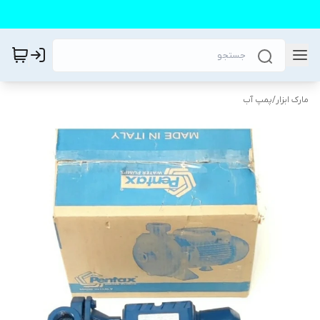
مارک ابزار
/
پمپ آب