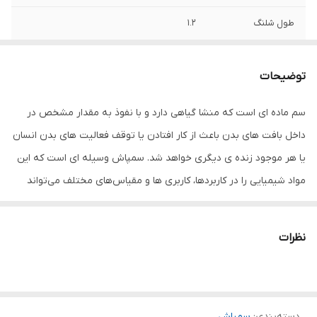
طول شلنگ
1.2
ظرفیت مخزن
5 سی‌سی
توضیحات
محدوه ظرفیت
تا 5 لیتر
سم ماده ای است که منشا گیاهی دارد و با نفوذ به مقدار مشخص در
وزن
1200 گرم
داخل بافت‌ های بدن باعث از کار افتادن یا توقف فعالیت‌ های بدن انسان
اقلام همراه
لنس واشر
یا هر موجود زنده ی دیگری خواهد شد. سمپاش وسیله ای است که این
مواد شیمیایی را در کاربردها، کاربری ها و مقیاس‌های مختلف می‌تواند
اسپری نماید تا علاوه بر سرعت بخشیدن به عملیات پاشش سم باعث
صرفه جویی و پخش بهتر سم در محل مورد نظر شود. سموم نباتی
نظرات
ممکن است به چند صورت مورد استفاده واقع شوند. به صورت تقریباً
خالص كه به تكنیكال معروف می‌باشند. با استفاده از یك حلال كه معمولاً
آب است و به عنوان امولسیون ارائه می‌گردد. این سموم، در یك برنامه
دسته‌بندی
:
سمپاش
سمپاشی، باید به طور یكنواخت و همگن بر روی گیاه (و یا سایر اهداف