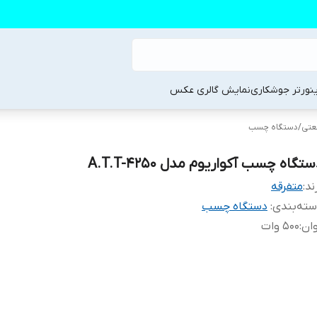
ینورتر جوشکاری
نمایش گالری عکس
تی
/
دستگاه چسب
تگاه چسب آکواریوم مدل A.T.T-4250
ند:
متفرقه
ته‌بندی
:
دستگاه چسب
ان
:
500 وات