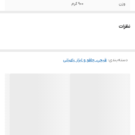
وزن
900 گرم
سایر توضیحات
دارای هسته مقاوم تهیه شده از مواد تیتانیوم
خالص دارای روکش پلی آمید مقاوم در برابر
نظرات
ضربه و سایش ساخت کشور فرانسه
دسته‌بندی
:
قیچی‌، چاقو و ابزار باغبانی