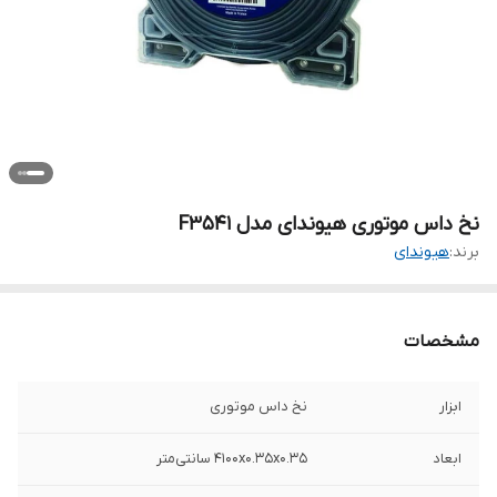
نخ داس موتوری هیوندای مدل F3541
برند:
هیوندای
مشخصات
ابزار
نخ داس موتوری
ابعاد
4100x0.35x0.35 سانتی‌متر