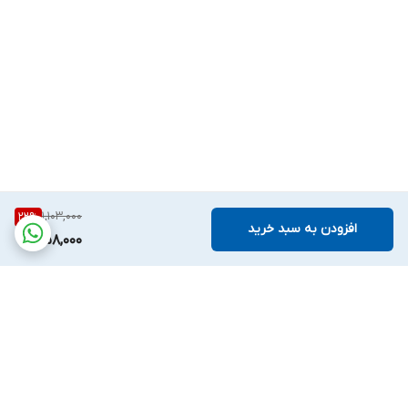
1,103,000
22
%
افزودن به سبد خرید
858,000