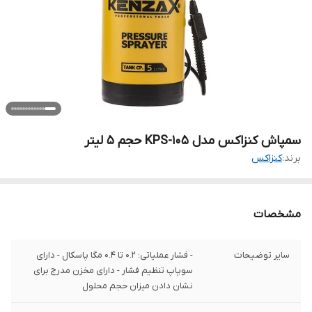
سمپاش کنزاکس مدل KPS-105 حجم 5 لیتر
برند:
کنزاکس
مشخصات
سایر توضیحات
- فشار عملیاتی: 0.2 تا 0.4 مگا پاسکال - دارای
سوپاپ تنظیم فشار - دارای مخزن مدرج برای
نشان دادن میزان حجم محلول