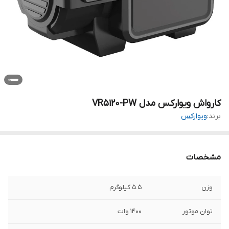
کارواش ویوارکس مدل VR5120-PW
برند:
ویوارکس
مشخصات
وزن
5.5 کیلوگرم
توان موتور
1400 وات