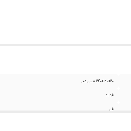
یر
طراحی آرگونومیک برای سهولت استفاده مناسب برای سیم با 
وضیحات
:
0.5 تا 4 میلیمتر مربع بدنه بسیار با کیفیت و دسته مقاوم سه
عمر بیشتر نسبت به سیم لخت کن های دیگر تیغه با کیفیت
کاری شده با طول عمر بالا دارای استاندارد GS آلمان و ISO 9001
نگ
:
مشکی
240x120x20 میلی‌متر
فولاد
فلز
20 میلی متر