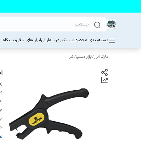
دسته‌بندی محصولات
پیگیری سفارش
ابزار های برقی
دستگاه ا
مارک ابزار
/
ابزار دستی
/
انبر
ان
بر
دس
اب
ج
ج
حد
نو
ن