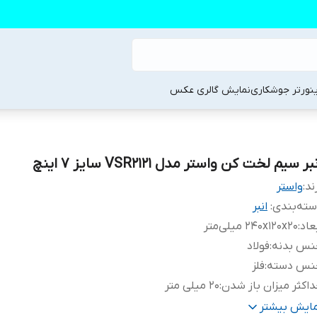
ینورتر جوشکاری
نمایش گالری عکس
بر سیم لخت کن واستر مدل VSR2121 سایز 7 اینچ
ند:
واستر
ته‌بندی
:
انبر
عاد
:
240x120x20 میلی‌متر
نس بدنه
:
فولاد
نس دسته
:
فلز
اکثر میزان باز شدن
:
20 میلی متر
ع انبر
:
سیم لخت‌کن
مایش بیشتر