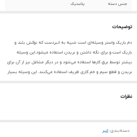
جنس دسته
پلاستیک
حداکثر میزان باز
50
شدن
توضیحات
نوع انبر
دم باریک
دم باریک واستر وسیله‌ای است شبیه به انبردست که نوکش بلند و
باریک است.و برای نگه داشتن و بریدن استفاده میشود.این وسیله
ویژگی‌های انبر
کاور
بیشتر توسط برق کارها استفاده می‌شود و در دیگر مشاغل نیز از آن برای
سایر توضیحات
ساخت کشور تایوان دارای استاندارد CE اروپا
بریدن و قطع سیم و خم کاری ظریف استفاده می‌کنند. این وسیله بسیار
ساخته شده از فولاد کروم و انادیوم
عالی و محکم نگه می‌دارد و به خاطر سر باریکش در محیط‌های کوچک و
رنگ
زرد
محیط‌های شلوغ الکتریکی بسیار سودمند است. در مکان‌هایی که لبه‌های
نظرات
تیز و برنده وجود دارد استفاده از این وسیله باعث آسودگی خاطر
می‌شود.شکل بلند آن‌ها باعث می‌شود در مکان‌ها و حفره‌هایی که سیم‌ها
(یا دیگر چیزها) در عمق آن هستند.
دسته‌بندی
:
انبر