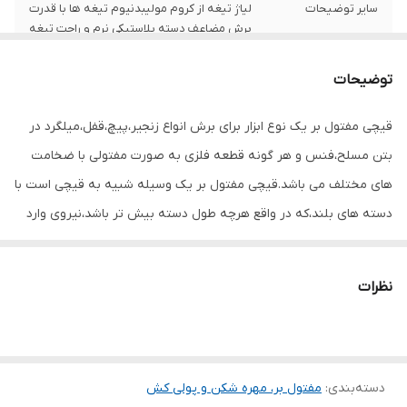
سایر توضیحات
لیاژ تیغه از کروم مولیبدنیوم تیغه ها با قدرت
برش مضاعف دسته پلاستیکی نرم و راحت تیغه
های قابل تنظیم با مهره های روی تیغه
توضیحات
وزن
0.9 کیلوگرم
قیچی مفتول بر یک نوع ابزار برای برش انواع زنجیر،پیچ،قفل،میلگرد در
بتن مسلح،فنس و هر گونه قطعه فلزی به صورت مفتولی با ضخامت
های مختلف می باشد.قیچی مفتول بر یک وسیله شبیه به قیچی است با
دسته های بلند،که در واقع هرچه طول دسته بیش تر باشد،نیروی وارد
شده به قطعه و در نتیجه قدرت برش بیش تر می شود.تیغه های برش
مفتول دارای لولاهای ترکیبی می باشد و این لولاها نیز قدرت برش را بیش
نظرات
تر می کنند.محصول فوق مفتول بر کنزاکس مدل KBC1350 سایز 14 اینچ
میباشد.
دسته‌بندی
:
مفتول بر، مهره شکن و پولی کش