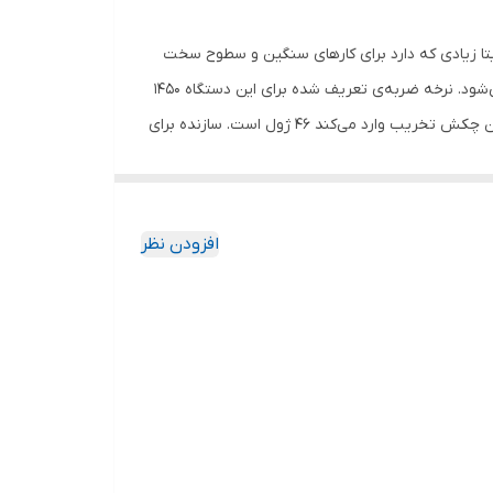
توسط شرکت هیوندای (Hyundai) است. این محصول با وزن نسبتا زیادی که دارد برای کارهای سنگین و سطوح سخت
مانند بتنی و سیمانی مناسب است. توان این دستگاه 1500 وات است و انرژی مورد نیاز آن از طریق برق شهری با ولتاژ 220 ولت تامین می‌شود. نرخه ضربه‌ی تعریف شده برای این دستگاه 1450
است؛ این بدان معناست که HP1546H-DH قابلیت وارد کردن 1450 ضربه به سطح در هر دقیقه را دارد. همچنین انرژی هر ضربه‌ای که این چکش تخریب وارد می‌کند 46 ژول است. سازنده برای
رخش 360 درجه برخوردار است در قسمت جلو، یک قفل سوئیچ هم روی کلید روشن و خاموش طراحی کرده
افزودن نظر