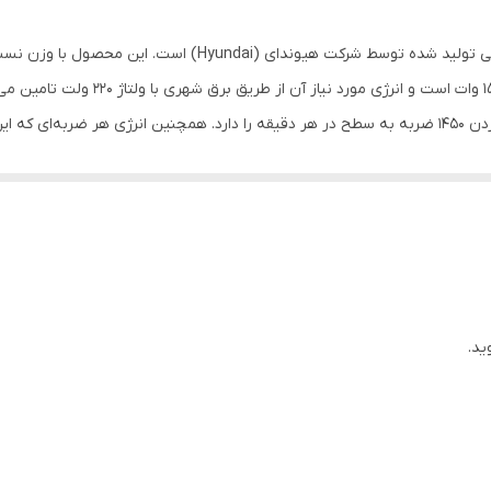
6 گوش
چکش تخریب مدل (HP1546H-DH) از جمله ابزارآلات برقی تولید شده 
-
1500 وات
افزایش راحتی استفاده این دستگاه علاوه بر وجود یک دسته کمکی که از قابلیت چ
کیف , زغال , قلم
 هم ارائه می‌شود.
- انرژی ضربات 46 ژول
16 کیلوگرم
ید.