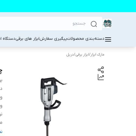
دسته‌بندی محصولات
پیگیری سفارش
ابزار های برقی
دستگاه ا
مارک ابزار
/
ابزار برقی
/
دریل
چک
بر
دس
وی
ول
نر
من
م
ن