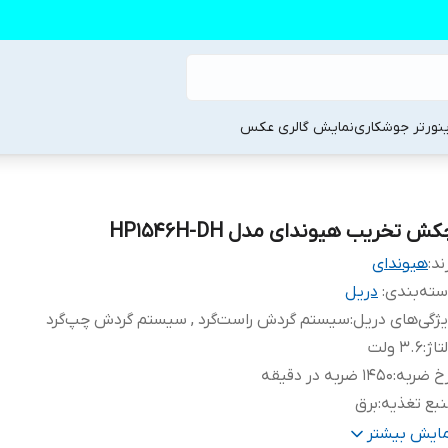
ینورتر جوشکاری
نمایش گالری عکس
ش تخریب هیوندای مدل HP1546H-DH
ند:
هیوندای
ته‌بندی
:
دریل
ژگی‌های دریل
:
سیستم گردش راست‌گرد , سیستم گردش چپ‌گرد
تاژ
:
3.6 ولت
خ ضربه
:
1450 ضربه در دقیقه
بع تغذیه
:
برق
شخصات سه نظام
:
6 گوش
مایش بیشتر