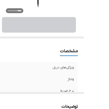
سر
تو
اق
س
و
مشخصات
ویژگی‌های دریل
ولتاژ
نرخ ضربه
منبع تغذیه
توضیحات