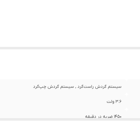
عت حرکت آزاد
:
-
ان
:
1500 وات
لام همراه کالا
:
کیف , زغال , قلم
ایر توضیحات
:
- انرژی ضربات 46 ژول
زن
:
16 کیلوگرم
سیستم گردش راست‌گرد , سیستم گردش چپ‌گرد
3.6 ولت
1450 ضربه در دقیقه
برق