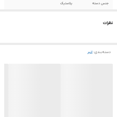
جنس دسته
پلاستیک
حداکثر میزان باز
4
شدن
نظرات
نوع انبر
سیم لخت‌کن
ویژگی‌های انبر
کاور
دسته‌بندی
:
انبر
سایر توضیحات
طراحی آرگونومیک برای سهولت استفاده
مناسب برای سیم با سایزهای 0.5 تا 4 میلیمتر
مربع بدنه بسیار با کیفیت و دسته مقاوم سه
برابر عمر بیشتر نسبت به سیم لخت کن های
دیگر تیغه با کیفیت و سخت کاری شده با طول
عمر بالا دارای استاندارد GS آلمان و ISO 9001
رنگ
مشکی