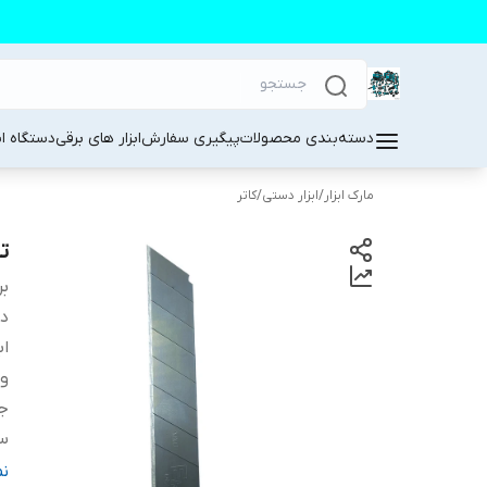
دسته‌بندی محصولات
پیگیری سفارش
ابزار های برقی
دستگاه ا
مارک ابزار
/
ابزار دستی
/
کاتر
تی
بر
دس
اب
و
ج
س
ر
ن