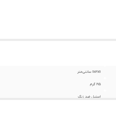
11x2x11 سانتی‌متر
195 گرم
استیل ضد زنگ
مناسب بریدن نواع فرش وموکت