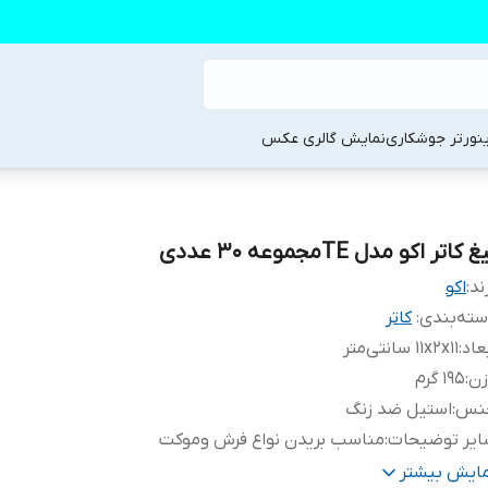
ینورتر جوشکاری
نمایش گالری عکس
غ کاتر اکو مدل TEمجموعه 30 عددی
ند:
اکو
ته‌بندی
:
کاتر
عاد
:
11x2x11 سانتی‌متر
زن
:
195 گرم
نس
:
استیل ضد زنگ
ایر توضیحات
:
مناسب بریدن نواع فرش وموکت
نگ
:
زرد
مایش بیشتر