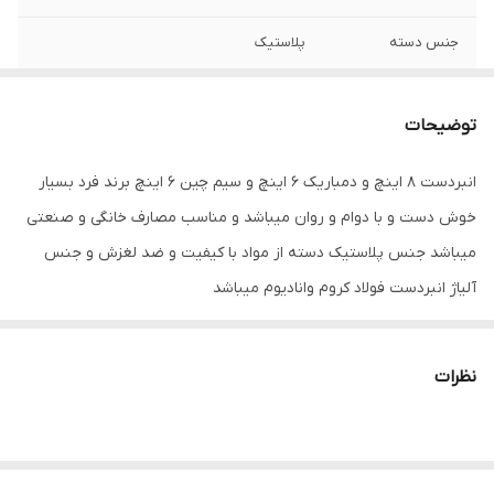
جنس دسته
پلاستیک
نوع انبر
انبر دست , سیم چین , دم باریک
توضیحات
ویژگی‌های انبر
کاور
انبردست 8 اینچ و دمباریک ۶ اینچ و سیم چین ۶ اینچ برند فرد بسیار
رنگ
قرمز
خوش دست و با دوام و روان میباشد و مناسب مصارف خانگی و صنعتی
میباشد جنس پلاستیک دسته از مواد با کیفیت و ضد لغزش و جنس
آلیاژ انبردست فولاد کروم وانادیوم میباشد
نظرات