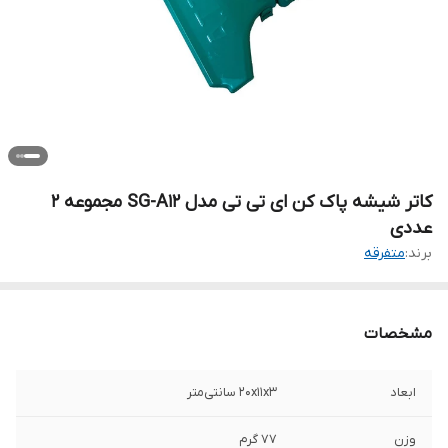
کاتر شیشه پاک کن ای تی تی مدل SG-A12 مجموعه 2
عددی
برند:
متفرقه
مشخصات
ابعاد
20x11x3 سانتی‌متر
وزن
77 گرم