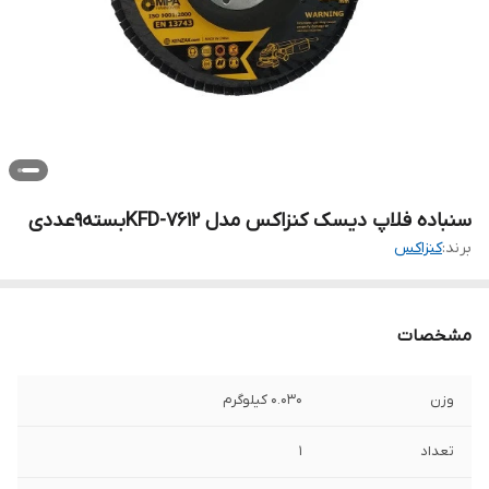
سنباده فلاپ دیسک کنزاکس مدل KFD-7612بسته۹عددی
برند:
کنزاکس
مشخصات
وزن
0.030 کیلوگرم
تعداد
1