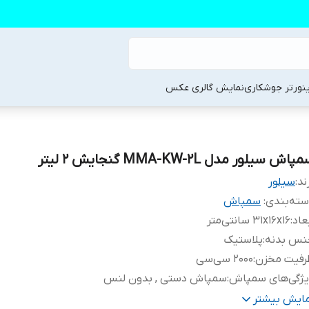
ینورتر جوشکاری
نمایش گالری عکس
پاش سیلور مدل MMA-KW-2L گنجایش 2 لیتر
ند:
سیلور
ته‌بندی
:
سمپاش
عاد
:
31x16x16 سانتی‌متر
نس بدنه
:
پلاستیک
رفیت مخزن
:
2000 سی‌سی
یژگی‌های سمپاش
:
سمپاش دستی , بدون لنس
نگ
:
سبز فسفری
مایش بیشتر