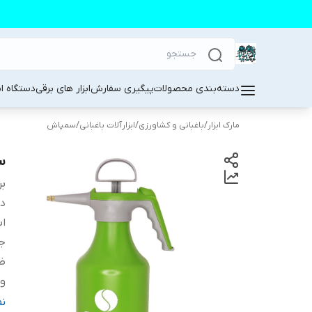
دسته‌بندی محصولات
پیگیری سفارش
ابزار های برقی
دستگاه ا
مارک ابزار
/
باغبانی و کشاورزی
/
ابزارآلات باغبانی
/
سمپاش
سم
بر
دس
اب
ج
ظ
و
ر
ن