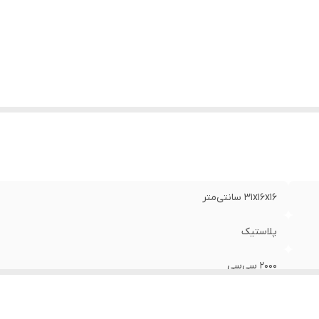
31x16x16 سانتی‌متر
پلاستیک
2000 سی‌سی
سمپاش دستی , بدون لنس