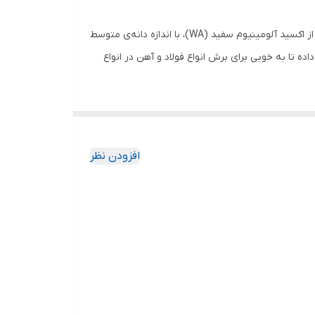
سنگ برش سیلور یک سنگ برش آهن با سایز 22.2 × 3 × 180 است که دارای مشخصه WA 30 R BF می‌باشد به این معنا که ساخته شده از اکسید آلومینیوم سفید (WA)، با اندازه دانه‌‌ی متوسط
ام و استحکام آن را افزایش داده تا به خوبی برای برش انواع فولاد و آهن در انواع
افزودن نظر