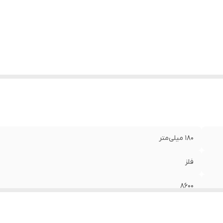
180 میلی‌متر
فلز
8600