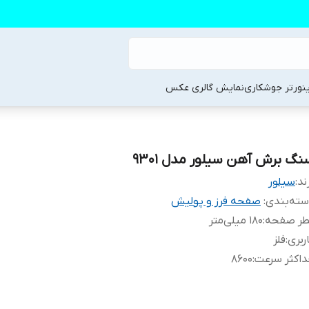
ینورتر جوشکاری
نمایش گالری عکس
نگ برش آهن سیلور مدل 9301
ند:
سیلور
ته‌بندی
:
صفحه فرز و پولیش
طر صفحه
:
180 میلی‌متر
ربری
:
فلز
اکثر سرعت
:
8600