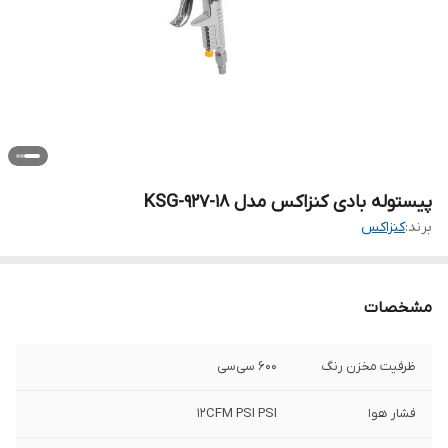
پیستوله بادی کنزاکس مدل KSG-927-18
برند:
کنزاکس
مشخصات
ظرفیت مخزن رنگ
600 سی‌سی
فشار هوا
12CFM PSI PSI