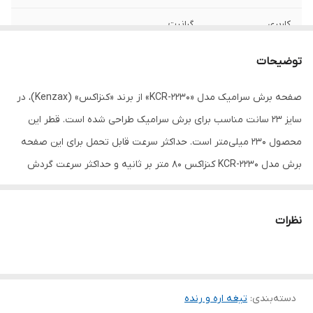
کاربری
گرانیت
سایر توضیحات
– صفحه استیل با مقاومت بالا جهت افزایش
توضیحات
کیفیت برش های طولانی – مقاومت بالا در
هنگام کار با قابلیت سرعت بالا و یکنواخت برش
صفحه برش سرامیک مدل «KCR-2230» از برند «کنزاکس» (Kenzax)، در
– تکنولوژی سرعت بالای برش FAST CUT –
مناسب برای سرامیک – کیفیت ساخت بالا
سایز 23 سانت مناسب برای برش سرامیک طراحی شده است. قطر این
محصول 230 میلی‌متر است. حداکثر سرعت قابل تحمل برای این صفحه
اندازه تیغه
230 سانتی‌متر
برش مدل KCR-2230 کنزاکس 80 متر بر ثانیه و حداکثر سرعت گردش
برای این صفحه 6600 دور بر دقیقه تعریف می‌شود. از دیگر مشخصات
صفحه‌ی مدل KCR-2230 می‌توان به ضخامت 3 میلی‌متری آن اشاره
نظرات
کرد.این صفحه برش کنزاکس مدل KCR-2230 ازکیفیت ساخت بالا و
مقاومت بالا در هنگام کار با قابلیت سرعت بالا و یکنواخت برش برخوردار
است. همچنین این محصول دارای تکنولوژی سرعت بالای برش FAST
دسته‌بندی
:
تیغه اره و رنده
CUT است. این صفحه برش کنزاکس مدل KCR-2230، از صفحه استیل با