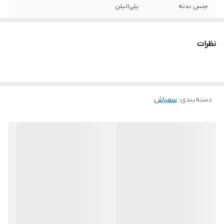
جنس بدنه
پلی‌اتیلن
ظرفیت مخزن
1 سی‌سی
نظرات
محدوه ظرفیت
تا 5 لیتر
وزن
326 گرم
دسته‌بندی
:
سمپاش
رنگ
سفید