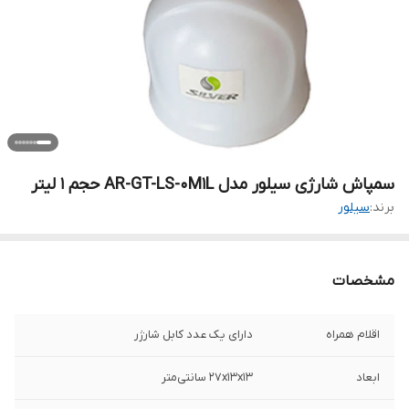
سمپاش شارژی سیلور مدل AR-GT-LS-0M1L حجم 1 لیتر
برند:
سیلور
مشخصات
اقلام همراه
دارای یک عدد کابل شارژر
ابعاد
27x13x13 سانتی‌متر