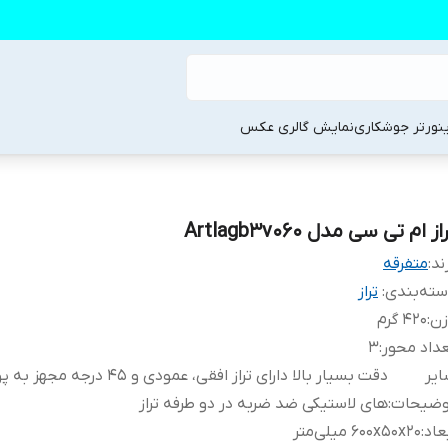
ینورتر جوشکاری
نمایش گالری عکس
از ام تی سی مدل Artlagb3v060
ند:
متفرقه
ته‌بندی
:
تراز
زن
:
420 گرم
داد محور
:
3
یر
دقت بسیار بالا دارای تراز افقی، عمودی و 45 د
وضیحات
:
های لاستیکی ضد ضربه در دو طرفه تراز
عاد
:
600x50x20 میلی‌متر