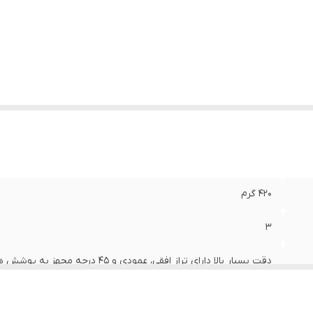
420 گرم
3
دقت بسیار بالا دارای تراز افقی، عمودی و 45 درجه مجهز به پوشش های لاستیکی ضد ضربه در دو طرفه تراز
600x50x20 میلی‌متر