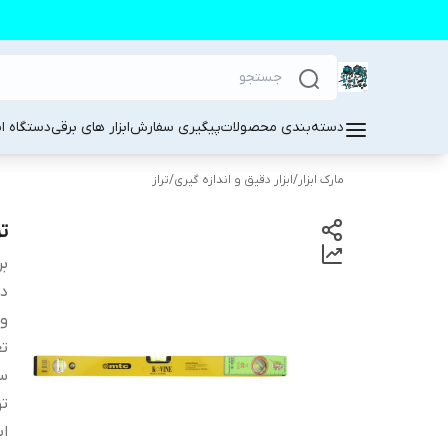
دسته‌بندی محصولات
پیگیری سفارش
ابزار های برقی
دستگاه ا
مارک ابزار
/
ابزار دقیق و اندازه گیری
/
تراز
تر
بر
دس
و
تع
سا
ت
اب