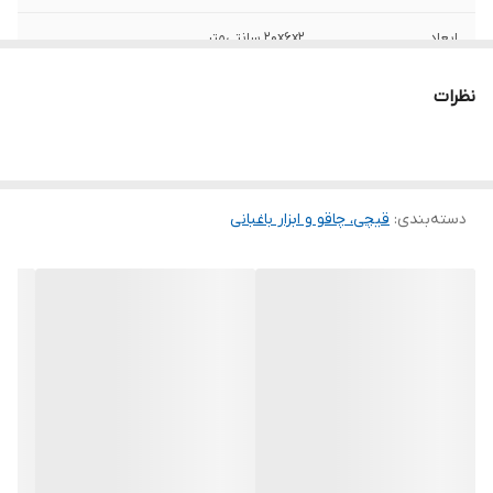
ابعاد
20x6x2 سانتی‌متر
وزن
258 گرم
نظرات
ویژگی‌های قیچی‌،
قفل
چاقو و ابزار باغبانی
رنگ
طلایی
دسته‌بندی
:
قیچی‌، چاقو و ابزار باغبانی