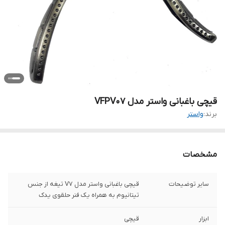
قیچی باغبانی واستر مدل VFPV07
برند:
واستر
مشخصات
سایر توضیحات
قیچی باغبانی واستر مدل V7 تیغه از جنس
تیتانیوم به همراه یک فنر حلقوی یدک
ابزار
قیچی