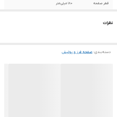
قطر صفحه
180 میلی‌متر
کاربری
فلز , ساختمان , آهن , آلومینیوم
نظرات
حداکثر سرعت
8600 دور در دقیقه
دسته‌بندی
:
صفحه فرز و پولیش