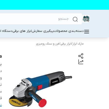
دسته‌بندی محصولات
پیگیری سفارش
ابزار های برقی
دستگاه ا
مارک ابزار
/
ابزار برقی
/
فرز و سنگ رومیزی
می
بر
دس
و
تو
سر
ق
و
ن