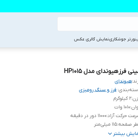
ینورتر جوشکاری
نمایش گالری عکس
نی فرز هیوندای مدل HP1015
ند:
هیوندای
ته‌بندی
:
فرز و سنگ رومیزی
زن
:
2 کیلوگرم
ان
:
1010 وات
عت حرکت آزاد
:
11000 دور در دقیقه
طر صفحه
:
115 میلی‌متر
یژگی‌های صفحه
:
مناسب برای آهن , مناسب برای سنگ
مایش بیشتر