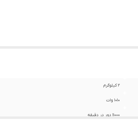
ژگی‌های فرز و
حفاظ , قابلیت کنترل سرعت , مناسب برای چوب , 
نگ رومیزی
:
برای سنگ , مناسب برای فلز , برقی
عاد
:
32x13x12 سانتی‌متر
2 کیلوگرم
1010 وات
11000 دور در دقیقه
115 میلی‌متر