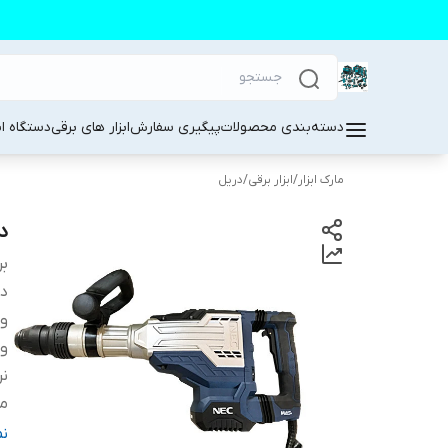
دسته‌بندی محصولات
پیگیری سفارش
ابزار های برقی
دستگاه ا
مارک ابزار
/
ابزار برقی
/
دریل
در
بر
دس
و
وی
نر
من
م
ن