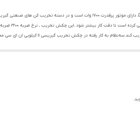
5 شیار
16000
1700 وات
 . از دیگر ویژگی های این دستگاه می توان به قفل سوییچ، سیستم چرخش تک جه
دسته , دفترچه‌ی راهنما , قلم
 تخریب کن نیمه صنعتی می باشد که برای کار های صنعتی و نمیه صنعتی بس
طوح سختی مانند آسفالت مورد استفاده قرار می گیرد و عملیات حفاری و کنده کا
46x32x16 سانتی‌متر
ید.