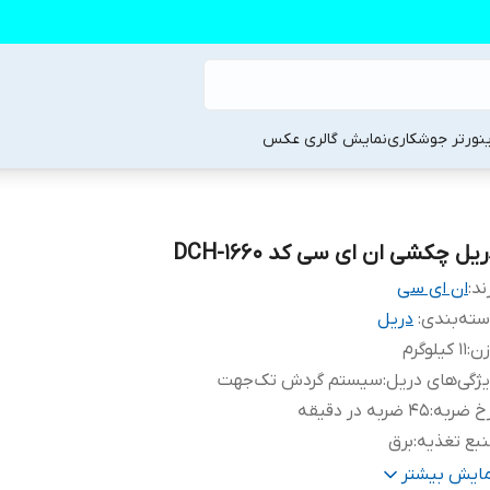
ینورتر جوشکاری
نمایش گالری عکس
یل چکشی ان ای سی کد DCH-1660
ند:
ان ای سی
ته‌بندی
:
دریل
زن
:
11 کیلوگرم
ژگی‌های دریل
:
سیستم گردش تک‌جهت
خ ضربه
:
45 ضربه در دقیقه
بع تغذیه
:
برق
شخصات سه نظام
:
5 شیار
مایش بیشتر