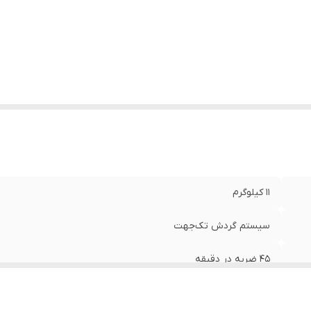
عت حرکت آزاد
:
16000
ان
:
1700 وات
لام همراه کالا
:
دسته , دفترچه‌ی راهنما , قلم
عاد
:
46x32x16 سانتی‌متر
11 کیلوگرم
سیستم گردش تک‌جهت
45 ضربه در دقیقه
برق