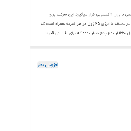
چکش تخریب گیریسی 11 کیلویی ان ای سی کد DCH-1660، دارای موتور پرقدرت 1700 وات است و در دسته تخریب کن های صنعتی گیریسی با وزن 11 کیلیویی قرار میگیرد. این شرکت برای
تسلت بر روی کار برای این دستگاه یک دسته کمکی طراحی کرده است تا دقت کار بیشتر شود .این چکش تخریب , نرخ ضربه 2200 ضربه در دقیقه با انرژی 45 ژول در هر ضربه همراه است که
به راحتی می تواند سطوح بتن، سیمان، گچ و غیره را تخریب کند.سه‌نظام به کار رفته در چکش تخریب گیریسی 11 کیلویی ان ای سی مدل 1660 از نوع پنج شیار بوده که برای افزایش قدرت
ت اشاره کرد.لازم به ذکر است که این دستگاه دارای
یار مناسب می باشد . چکش تخریب انواع مختلفی
ری را بدون نقص انجام میدهد .
افزودن نظر