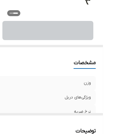
سر
تو
اق
اب
مشخصات
وزن
ویژگی‌های دریل
نرخ ضربه
منبع تغذیه
توضیحات