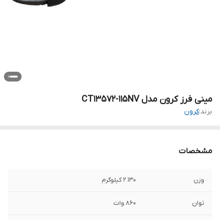
مینی فرز کرون مدل CT13572-115NV
برند:
کرون
مشخصات
وزن
2.130 کیلوگرم
توان
860 وات