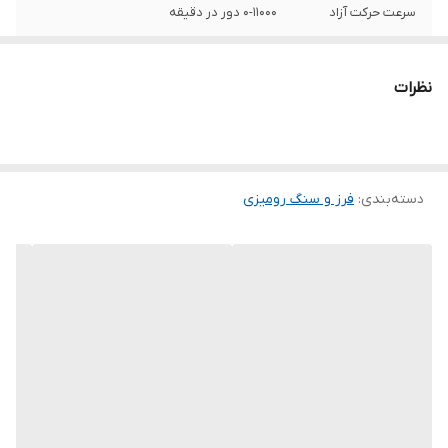
سرعت حرکت آزاد
0-11000 دور در دقیقه
قطر صفحه
115 میلی‌متر
نظرات
ویژگی‌های صفحه
مناسب برای آهن
ویژگی‌های فرز و
حفاظ , قابلیت برش با زاویه , قابلیت کنترل
سنگ رومیزی
سرعت , مناسب برای چوب , مناسب برای فلز
دسته‌بندی
:
فرز و سنگ رومیزی
اقلام همراه
دسته حفاظ آچار دفترچه راهنما
ابعاد
37x11x13 سانتی‌متر