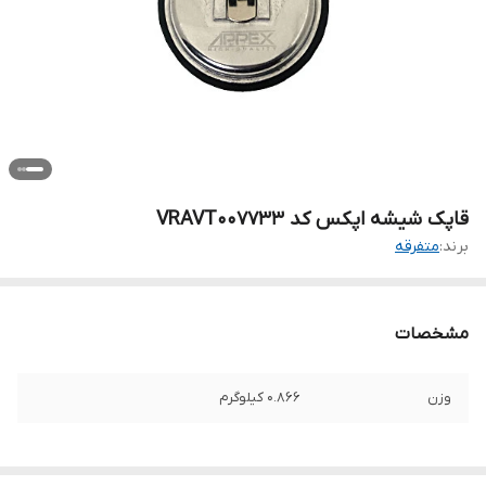
قاپک شیشه اپکس کد VRAVT007733
برند:
متفرقه
مشخصات
وزن
0.866 کیلوگرم