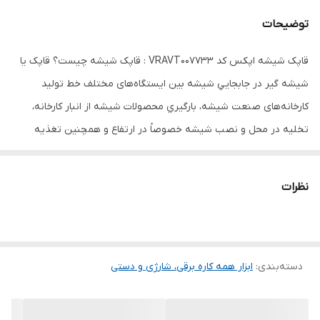
توضیحات
قاپک شیشه اپکس کد VRAVT007733 : قاپک شیشه چیست؟ قاپک یا
شیشه گیر در جابجايي شيشه بين ایستگاه‌های مختلف خط توليد
کارخانه‌های صنعت شيشه، بارگيري محصولات شيشه از انبار کارخانه،
تخليه در محل و نصب شيشه خصوصاً در ارتفاع و همچنين تغذيه
دستگاه‌های CNC برش شيشه از مخازن قرارگيري شیشه‌های جام و
خواباندن جام شيشه با پیچیدگی‌هایی همراه بوده و ضمن خطراتي که
نظرات
براي نيروي انساني وجود دارد. بعضاً امکان جابجايي و نصب به‌وسیله
شخص ميسر نيست، لذا کارخانه‌های مطرح در دنيا با استفاده از تجهيزات
مخصوص حمل و جابجايي شيشه تحت خلأ و بعضاً ايجاد سيستم رباتيک
دسته‌بندی
:
ابزار همه کاره برقی، شارژی و دستی
اين مهم را به‌سادگی انجام می‌دهند. در ايران نيز طي ساليان گذشته انواع
مختلفي از سیستم‌های حمل و جابجايي شيشه (شیشه گیر) خصوصاً
نمونه‌های خارجي ارائه‌شده است