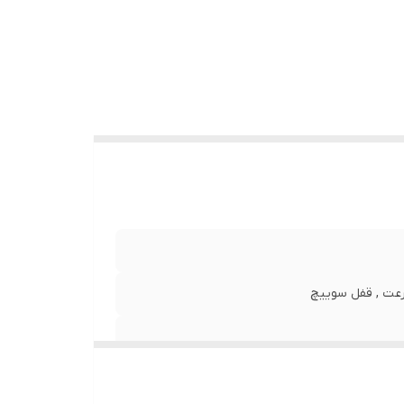
عت , قفل سوییچ