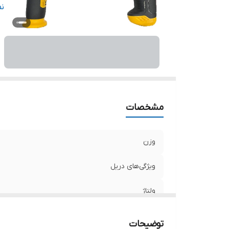
م
ن
سر
اب
مشخصات
وزن
ویژگی‌های دریل
ولتاژ
منبع تغذیه
توضیحات