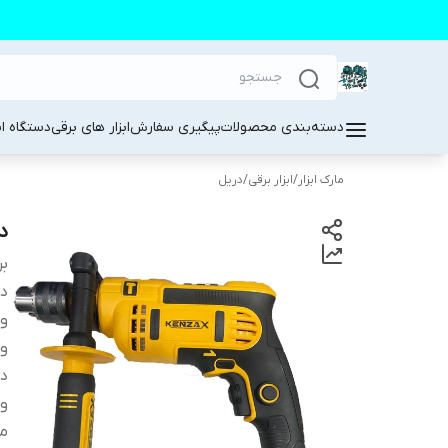
دسته‌بندی محصولات
پیگیری سفارش
ابزار های برقی
دستگاه ا
مارک ابزار
/
ابزار برقی
/
دریل
در
بر
دس
و
وی
د
ول
من