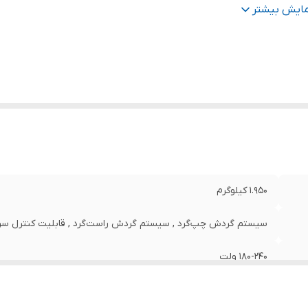
شخصات سه نظام
:
13 میلیمتر معمولی(آچارخور)
مایش بیشتر
عت حرکت آزاد
:
2800
عاد
:
20x7x28 سانتی‌متر
1.950 کیلوگرم
سیستم گردش چپ‌گرد , سیستم گردش راست‌گرد , قابلیت کنترل سر
180-240 ولت
برق