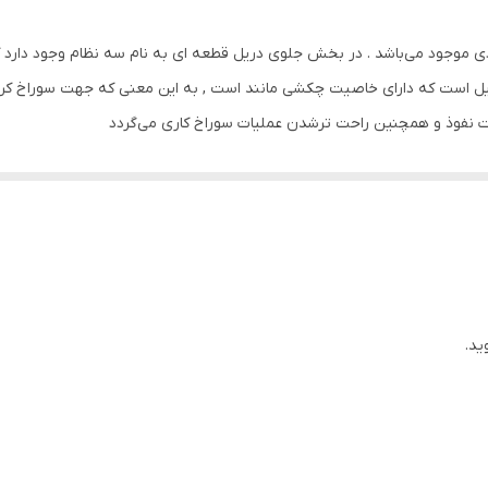
13 میلیمتر معمولی(آچارخور)
ی موجود می‌باشد . در بخش جلوی دریل قطعه ای به نام سه نظام وجود دارد که 
2800
یل است که دارای خاصیت چکشی مانند است , به این معنی که جهت سوراخ کردن
 نفوذ و همچنین راحت ترشدن عملیات سوراخ کاری می‌گردد
20x7x28 سانتی‌متر
ید.