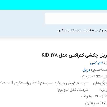
ینورتر جوشکاری
نمایش گالری عکس
یل چکشی کنزاکس مدل KID-178
ند:
کنزاکس
ته‌بندی
:
دریل
زن
:
1.950 کیلوگرم
ژگی‌های
سیستم گردش چپ‌گرد , سیستم گردش راست‌گرد , قابلیت ک
ریل
:
سرعت , قفل سوییچ
تاژ
:
180-240 ولت
بع تغذیه
:
برق