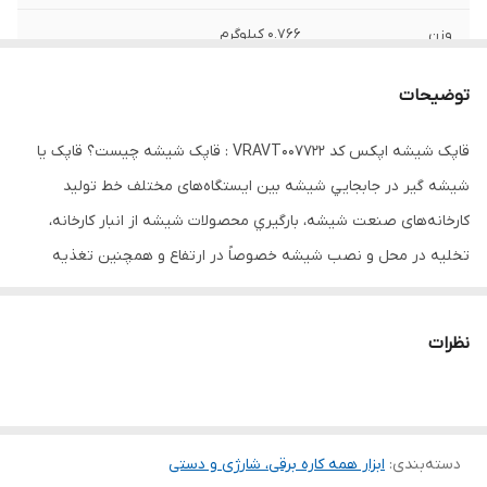
وزن
0.766 کیلوگرم
توضیحات
قاپک شیشه اپکس کد VRAVT007722 : قاپک شیشه چیست؟ قاپک یا
شیشه گیر در جابجايي شيشه بين ایستگاه‌های مختلف خط توليد
کارخانه‌های صنعت شيشه، بارگيري محصولات شيشه از انبار کارخانه،
تخليه در محل و نصب شيشه خصوصاً در ارتفاع و همچنين تغذيه
دستگاه‌های CNC برش شيشه از مخازن قرارگيري شیشه‌های جام و
خواباندن جام شيشه با پیچیدگی‌هایی همراه بوده و ضمن خطراتي که
نظرات
براي نيروي انساني وجود دارد. بعضاً امکان جابجايي و نصب به‌وسیله
شخص ميسر نيست، لذا کارخانه‌های مطرح در دنيا با استفاده از تجهيزات
مخصوص حمل و جابجايي شيشه تحت خلأ و بعضاً ايجاد سيستم رباتيک
دسته‌بندی
:
ابزار همه کاره برقی، شارژی و دستی
اين مهم را به‌سادگی انجام می‌دهند. در ايران نيز طي ساليان گذشته انواع