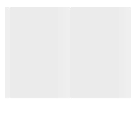
مختلفي از سیستم‌های حمل و جابجايي شيشه (شیشه گیر) خصوصاً
نمونه‌های خارجي ارائه‌شده است